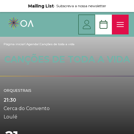
Mailing List
- Subscreva a nossa newsletter
Página inicial
Agenda
Canções de toda a vida
CANÇÕES DE TODA A VIDA
ORQUESTRAIS
21:30
Cerca do Convento
Loulé