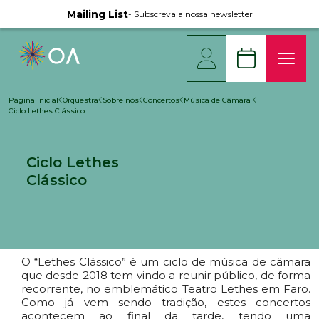
Mailing List
- Subscreva a nossa newsletter
Página inicial
Orquestra
Sobre nós
Concertos
Música de Câmara
Ciclo Lethes Clássico
Ciclo Lethes
Clássico
O “Lethes Clássico” é um ciclo de música de câmara
que desde 2018 tem vindo a reunir público, de forma
recorrente, no emblemático Teatro Lethes em Faro.
Como já vem sendo tradição, estes concertos
acontecem ao final da tarde, tendo uma